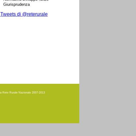
Giurisprudenza
Tweets di @reterurale
amma Rete Rurale Nazionale 2007-2013