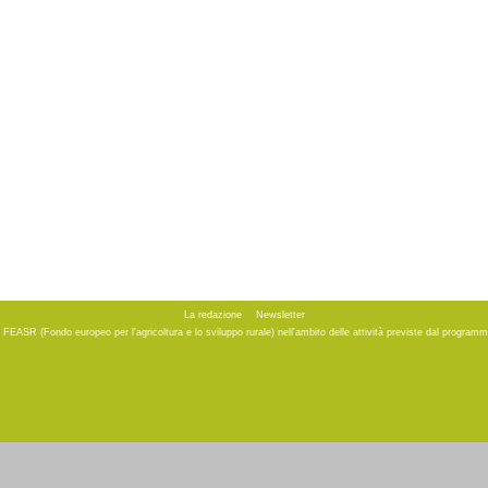
La redazione
Newsletter
to FEASR (Fondo europeo per l'agricoltura e lo sviluppo rurale) nell'ambito delle attività previste dal progr