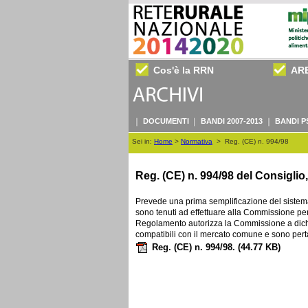
Cos'è la RRN
AR
DOCUMENTI
BANDI 2007-2013
BANDI P
Sei in:
Home
>
Normativa
>
Reg. (CE) n. 994/98
Reg. (CE) n. 994/98 del Consiglio
Prevede una prima semplificazione del sistema d
sono tenuti ad effettuare alla Commissione per
Regolamento autorizza la Commissione a dichi
compatibili con il mercato comune e sono perta
Reg. (CE) n. 994/98.
(44.77 KB)