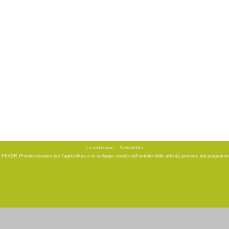
La redazione
Newsletter
to FEASR (Fondo europeo per l'agricoltura e lo sviluppo rurale) nell'ambito delle attività previste dal progr