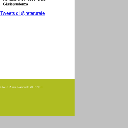
Giurisprudenza
Tweets di @reterurale
amma Rete Rurale Nazionale 2007-2013