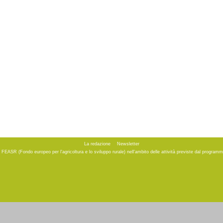
La redazione
Newsletter
to FEASR (Fondo europeo per l'agricoltura e lo sviluppo rurale) nell'ambito delle attività previste dal progr