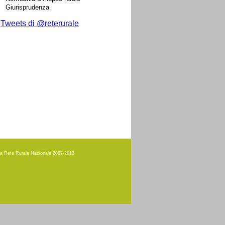
Giurisprudenza
Tweets di @reterurale
amma Rete Rurale Nazionale 2007-2013