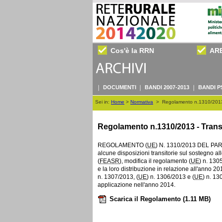
Cos'è la RRN
AR
DOCUMENTI
BANDI 2007-2013
BANDI P
Sei in:
Home
>
Normativa
>
Regolamento n.1310/2013
Regolamento n.1310/2013 - Tran
REGOLAMENTO (
UE
) N. 1310/2013 DEL PA
alcune disposizioni transitorie sul sostegno al
(
FEASR
), modifica il regolamento (
UE
) n. 130
e la loro distribuzione in relazione all'anno 2
n. 1307/2013, (
UE
) n. 1306/2013 e (
UE
) n. 1
applicazione nell'anno 2014.
Scarica il Regolamento
(1.11 MB)