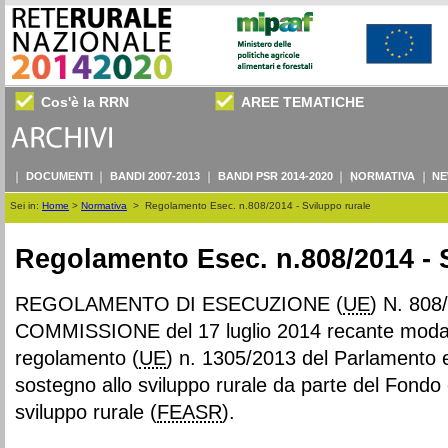
Cos'è la RRN
AREE TEMATICHE
DOCUMENTI
BANDI 2007-2013
BANDI PSR 2014-2020
NORMATIVA
NE
Sei in:
Home
>
Normativa
>
Regolamento Esec. n.808/2014 - Sviluppo rurale
Regolamento Esec. n.808/2014 - 
REGOLAMENTO DI ESECUZIONE (
UE
) N. 80
COMMISSIONE del 17 luglio 2014 recante modalit
regolamento (
UE
) n. 1305/2013 del Parlamento e
sostegno allo sviluppo rurale da parte del Fondo 
sviluppo rurale (
FEASR
).