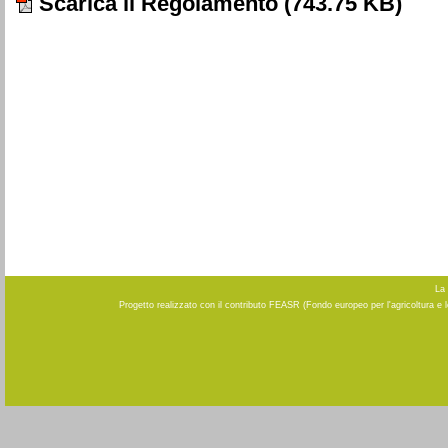
Scarica il Regolamento
(743.75 KB)
La 
Progetto realizzato con il contributo FEASR (Fondo europeo per l'agricoltura e 