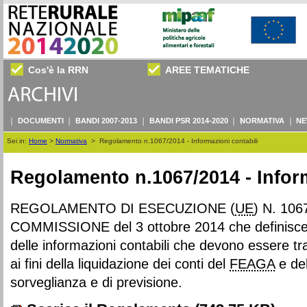
Cos'è la RRN
AREE TEMATICHE
DOCUMENTI
BANDI 2007-2013
BANDI PSR 2014-2020
NORMATIVA
NE
Sei in:
Home
>
Normativa
>
Regolamento n.1067/2014 - Informazioni contabili
Regolamento n.1067/2014 - Inform
REGOLAMENTO DI ESECUZIONE (
UE
) N. 10
COMMISSIONE del 3 ottobre 2014 che definisce l
delle informazioni contabili che devono essere 
ai fini della liquidazione dei conti del
FEAGA
e de
sorveglianza e di previsione.