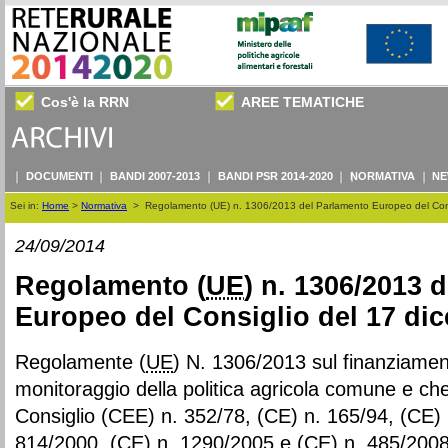
Cos'è la RRN
AREE TEMATICHE
DOCUMENTI
BANDI 2007-2013
BANDI PSR 2014-2020
NORMATIVA
NE
Sei in:
Home
>
Normativa
>
Regolamento (UE) n. 1306/2013 del Parlamento Europeo del Con
24/09/2014
Regolamento (
UE
) n. 1306/2013 
Europeo del Consiglio del 17 di
Regolamente (
UE
) N. 1306/2013 sul finanziament
monitoraggio della politica agricola comune e ch
Consiglio (CEE) n. 352/78, (CE) n. 165/94, (CE) 
814/2000, (CE) n. 1290/2005 e (CE) n. 485/2008