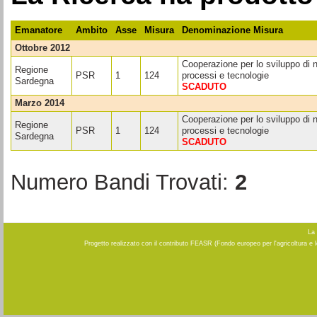
Emanatore
Ambito
Asse
Misura
Denominazione Misura
ottobre 2012
Cooperazione per lo sviluppo di n
Regione
PSR
1
124
processi e tecnologie
Sardegna
SCADUTO
marzo 2014
Cooperazione per lo sviluppo di n
Regione
PSR
1
124
processi e tecnologie
Sardegna
SCADUTO
Numero Bandi Trovati:
2
La 
Progetto realizzato con il contributo FEASR (Fondo europeo per l'agricoltura e 