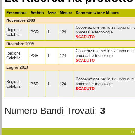
Emanatore
Ambito
Asse
Misura
Denominazione Misura
novembre 2008
Cooperazione per lo sviluppo di nu
Regione
PSR
1
124
processi e tecnologie
Calabria
SCADUTO
dicembre 2009
Cooperazione per lo sviluppo di nu
Regione
PSR
1
124
processi e tecnologie
Calabria
SCADUTO
luglio 2013
Cooperazione per lo sviluppo di nu
Regione
PSR
1
124
processi e tecnologie
Calabria
SCADUTO
Numero Bandi Trovati:
3
La 