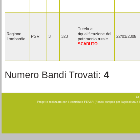
Tutela e
Regione
riqualificazione del
PSR
3
323
22/01/2009
Lombardia
patrimonio rurale
SCADUTO
Numero Bandi Trovati:
4
La 
Progetto realizzato con il contributo FEASR (Fondo europeo per l'agricoltura e 