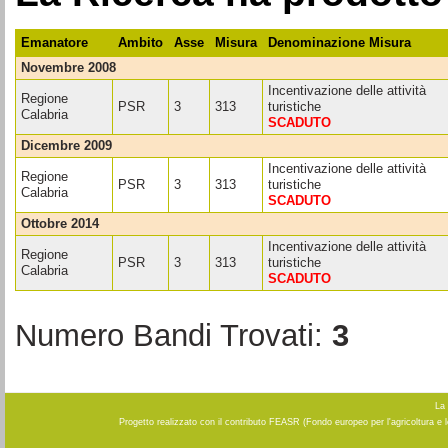
Emanatore
Ambito
Asse
Misura
Denominazione Misura
novembre 2008
Incentivazione delle attività
Regione
PSR
3
313
turistiche
Calabria
SCADUTO
dicembre 2009
Incentivazione delle attività
Regione
PSR
3
313
turistiche
Calabria
SCADUTO
ottobre 2014
Incentivazione delle attività
Regione
PSR
3
313
turistiche
Calabria
SCADUTO
Numero Bandi Trovati:
3
La 
Progetto realizzato con il contributo FEASR (Fondo europeo per l'agricoltura e 