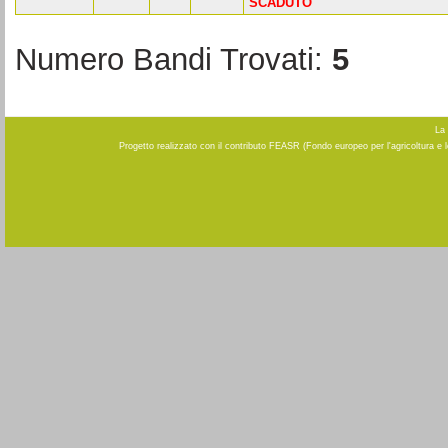
SCADUTO
Numero Bandi Trovati:
5
La 
Progetto realizzato con il contributo FEASR (Fondo europeo per l'agricoltura e 