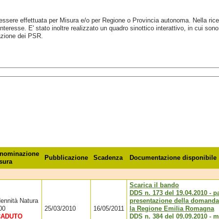
ssere effettuata per Misura e/o per Regione o Provincia autonoma. Nella ricer
eresse. E' stato inoltre realizzato un quadro sinottico interattivo, in cui sono ri
uazione dei PSR.
nominazione
Pubblicazione
Scadenza
Documentazione disponibile
sura
Scarica il bando
DDS n. 173 del 19.04.2010 - pa
dennità Natura
presentazione della domanda a
00
25/03/2010
16/05/2011
la Regione Emilia Romagna
CADUTO
DDS n. 384 del 09.09.2010 - 