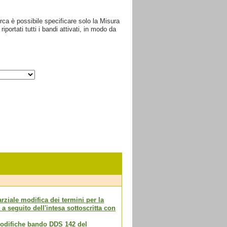
ca è possibile specificare solo la Misura
portati tutti i bandi attivati, in modo da
rziale modifica dei termini per la
 seguito dell'intesa sottoscritta con
modifiche bando DDS 142 del