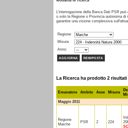
Modalità di ricerca
L'interrogazione della Banca Dati PSR può e
o solo la Regione o Provincia autonoma di int
garantire una visione complessiva sull'att
Regione:
Misura:
Anno:
La Ricerca ha prodotto 2 risultati
De
Emanatore
Ambito
Asse
Misura
Mi
maggio 2011
In
Regione
PSR
2
224
20
Marche
S