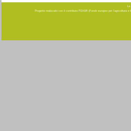
La 
Progetto realizzato con il contributo FEASR (Fondo europeo per l'agricoltura e 