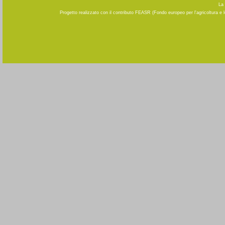
La 
Progetto realizzato con il contributo FEASR (Fondo europeo per l'agricoltura e 