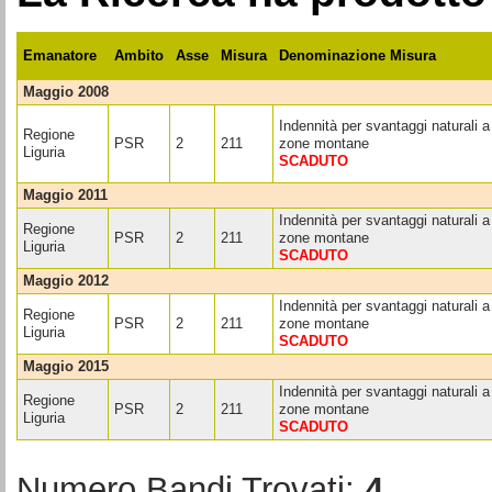
Emanatore
Ambito
Asse
Misura
Denominazione Misura
maggio 2008
Indennità per svantaggi naturali a 
Regione
PSR
2
211
zone montane
Liguria
SCADUTO
maggio 2011
Indennità per svantaggi naturali a 
Regione
PSR
2
211
zone montane
Liguria
SCADUTO
maggio 2012
Indennità per svantaggi naturali a 
Regione
PSR
2
211
zone montane
Liguria
SCADUTO
maggio 2015
Indennità per svantaggi naturali a 
Regione
PSR
2
211
zone montane
Liguria
SCADUTO
Numero Bandi Trovati:
4