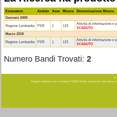
Emanatore
Ambito
Asse
Misura
Denominazione Misura
gennaio 2009
Attività di informazione e
Regione Lombardia
PSR
1
133
SCADUTO
marzo 2010
Attività di informazione e
Regione Lombardia
PSR
1
133
SCADUTO
Numero Bandi Trovati:
2
La 
Progetto realizzato con il contributo FEASR (Fondo europeo per l'agricoltura e 