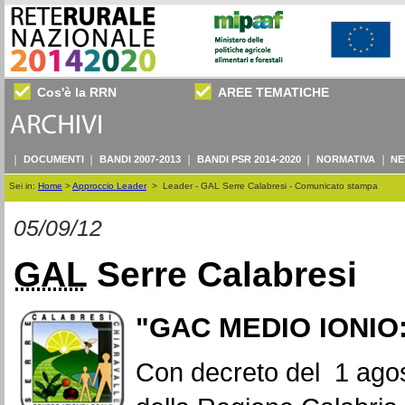
Cos'è la RRN
AREE TEMATICHE
DOCUMENTI
BANDI 2007-2013
BANDI PSR 2014-2020
NORMATIVA
NE
Sei in:
Home
>
Approccio Leader
>
Leader - GAL Serre Calabresi - Comunicato stampa
05/09/12
GAL
Serre Calabresi
"GAC MEDIO IONIO: 
Con decreto del 1 agos