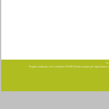
La 
Progetto realizzato con il contributo FEASR (Fondo europeo per l'agricoltura e 