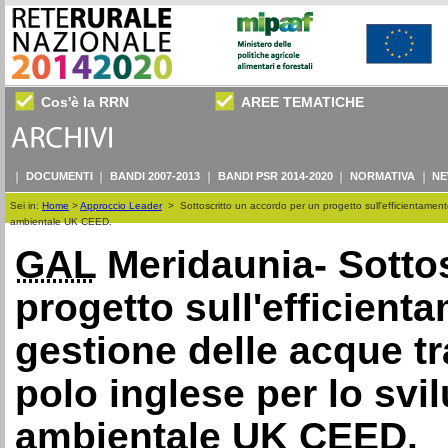
Cos'è la RRN
AREE TEMATICHE
DOCUMENTI
BANDI 2007-2013
BANDI PSR 2014-2020
NORMATIVA
NE
Sei in:
Home
>
Approccio Leader
>
Sottoscritto un accordo per un progetto sull'efficientamen
ambientale UK CEED.
GAL
Meridaunia- Sottos
progetto sull'efficient
gestione delle acque tr
polo inglese per lo sv
ambientale UK CEED.