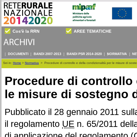
Cos'è la RRN
AREE TEMATICHE
DOCUMENTI
BANDI 2007-2013
BANDI PSR 2014-2020
NORMATIVA
NE
Sei in:
Home
>
Normativa
>
Procedure di controllo e della condizionalità per le misure di sost
Procedure di controllo 
le misure di sostegno d
Pubblicato il 28 gennaio 2011 sull
il regolamento
UE
n. 65/2011 dell
di applicazione del regolamento (