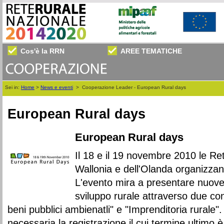
Cos'è la RRN
AREE TEMATICHE
Sei in:
Home
>
News e eventi
>
Cooperazione Leader - European Rural days
European Rural days
European Rural days
Il 18 e il 19 novembre 2010 le Ret
Wallonia e dell'Olanda organizza
L'evento mira a presentare nuove i
sviluppo rurale attraverso due c
beni pubblici ambienatli" e "Imprenditoria rurale".
necessaria la registrazione il cui termine ultimo è