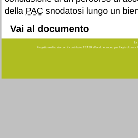
della
PAC
snodatosi lungo un bienn
Vai al documento
La 
Progetto realizzato con il contributo FEASR (Fondo europeo per l'agricoltura e 