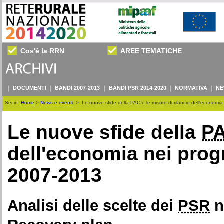
Cos'è la RRN
AREE TEMATICHE
DOCUMENTI
BANDI 2007-2013
BANDI PSR 2014-2020
NORMATIVA
NE
Sei in:
Home
>
News e eventi
>
Le nuove sfide della PAC e le misure di rilancio dell'economi
Le nuove sfide della
P
dell'economia nei prog
2007-2013
Analisi delle scelte dei
PSR
n