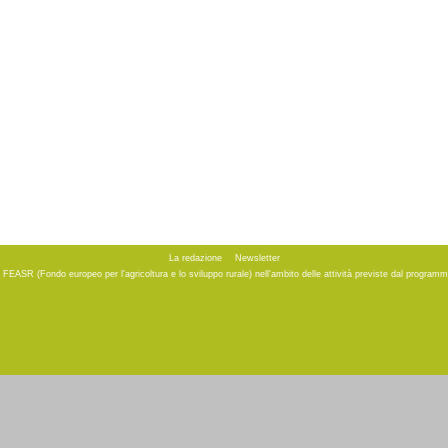
La redazione
Newsletter
to FEASR (Fondo europeo per l'agricoltura e lo sviluppo rurale) nell'ambito delle attività previste dal progr