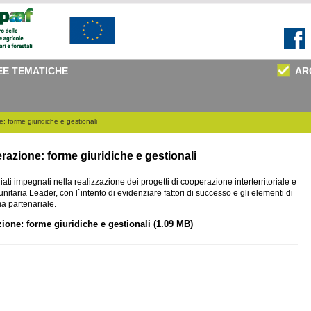
EE TEMATICHE
AR
e: forme giuridiche e gestionali
perazione: forme giuridiche e gestionali
ati impegnati nella realizzazione dei progetti di cooperazione interterritoriale e
itaria Leader, con l`intento di evidenziare fattori di successo e gli elementi di
ma partenariale.
azione: forme giuridiche e gestionali
(1.09 MB)