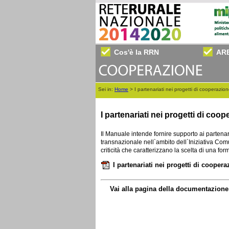
Cos'è la RRN
AR
Sei in:
Home
>
I partenariati nei progetti di cooperazion
I partenariati nei progetti di coo
Il Manuale intende fornire supporto ai partenari
transnazionale nell`ambito dell`Iniziativa Comun
criticità che caratterizzano la scelta di una for
I partenariati nei progetti di cooper
Vai alla pagina della documentazione