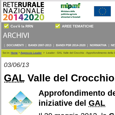
Cos'è la RRN
AREE TEMATICHE
DOCUMENTI
BANDI 2007-2013
BANDI PSR 2014-2020
NORMATIVA
NE
Sei in:
Home
>
Approccio Leader
>
Leader - GAL Valle del Crocchio - Approfondimento della G
03/06/13
GAL
Valle del Crocchio
Approfondimento del
iniziative del
GAL