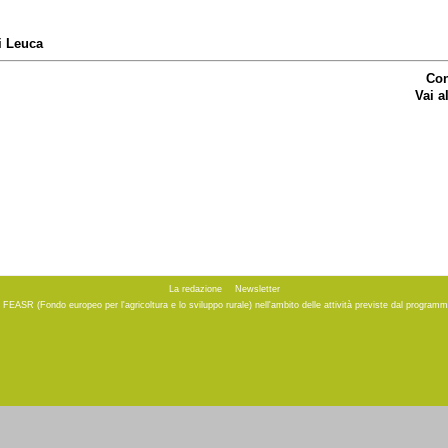
i Leuca
Con
Vai a
La redazione
Newsletter
to FEASR (Fondo europeo per l'agricoltura e lo sviluppo rurale) nell'ambito delle attività previste dal progr