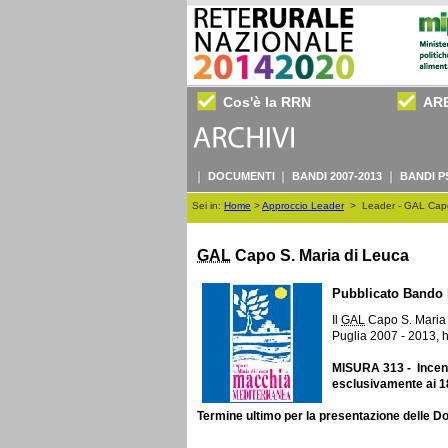
Cos'è la RRN
AR
DOCUMENTI
BANDI 2007-2013
BANDI P
Sei in:
Home
>
Approccio Leader
>
Leader - GAL Capo
GAL
Capo S. Maria di Leuca
Pubblicato Bando 
Il
GAL
Capo S. Maria 
Puglia 2007 - 2013, 
MISURA 313 - Incenti
esclusivamente ai 1
Termine ultimo per la presentazione delle Do