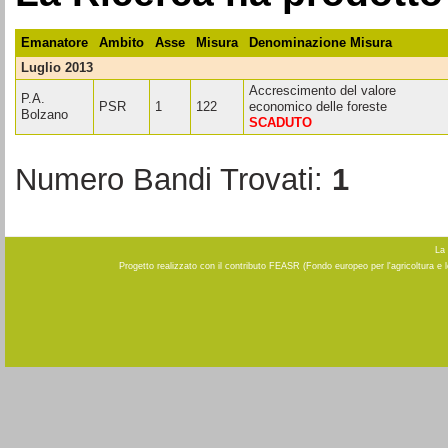
Emanatore
Ambito
Asse
Misura
Denominazione Misura
luglio 2013
Accrescimento del valore
P.A.
PSR
1
122
economico delle foreste
Bolzano
SCADUTO
Numero Bandi Trovati:
1
La 
Progetto realizzato con il contributo FEASR (Fondo europeo per l'agricoltura e 