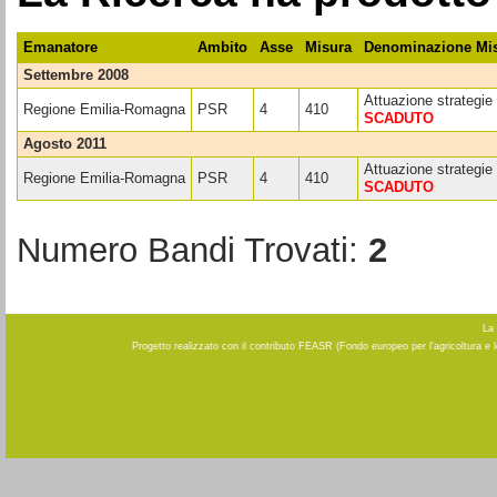
Emanatore
Ambito
Asse
Misura
Denominazione Mi
settembre 2008
Attuazione strategie 
Regione Emilia-Romagna
PSR
4
410
SCADUTO
agosto 2011
Attuazione strategie 
Regione Emilia-Romagna
PSR
4
410
SCADUTO
Numero Bandi Trovati:
2
La 
Progetto realizzato con il contributo FEASR (Fondo europeo per l'agricoltura e 