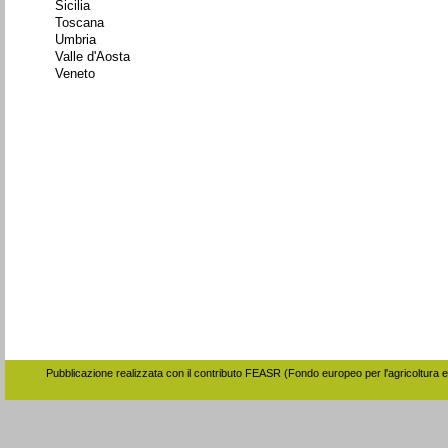
Sicilia
Toscana
Umbria
Valle d'Aosta
Veneto
Pubblicazione realizzata con il contributo FEASR (Fondo europeo per l'agricoltura e