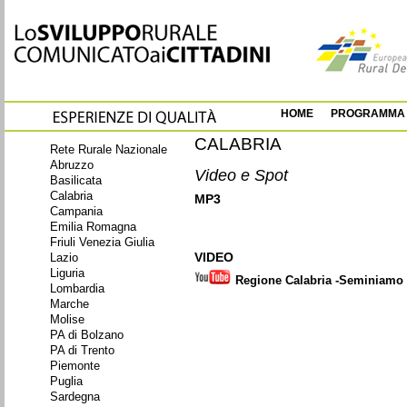
HOME
PROGRAMMA
CALABRIA
Rete Rurale Nazionale
Abruzzo
Video e Spot
Basilicata
Calabria
MP3
Campania
Emilia Romagna
Friuli Venezia Giulia
VIDEO
Lazio
Liguria
Regione Calabria -Seminiamo 
Lombardia
Marche
Molise
PA di Bolzano
PA di Trento
Piemonte
Puglia
Sardegna