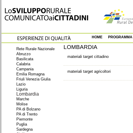
HOME
PROGRAMMA
LOMBARDIA
Rete Rurale Nazionale
Abruzzo
materiali target cittadino
Basilicata
Calabria
Campania
materiali target agricoltori
Emilia Romagna
Friuli Venezia Giulia
Lazio
Liguria
Lombardia
Marche
Molise
PA di Bolzano
PA di Trento
Piemonte
Puglia
Sardegna