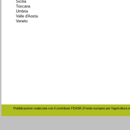
Sicilia
Toscana
Umbria
Valle d'Aosta
Veneto
Pubblicazione realizzata con il contributo FEASR (Fondo europeo per l'agricoltura e