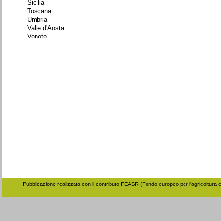
Sicilia
Toscana
Umbria
Valle d'Aosta
Veneto
Pubblicazione realizzata con il contributo FEASR (Fondo europeo per l'agricoltura e