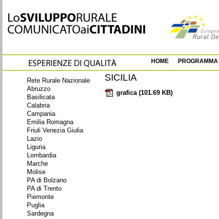
HOME
PROGRAMMA
SICILIA
Rete Rurale Nazionale
Abruzzo
grafica
(101.69 KB)
Basilicata
Calabria
Campania
Emilia Romagna
Friuli Venezia Giulia
Lazio
Liguria
Lombardia
Marche
Molise
PA di Bolzano
PA di Trento
Piemonte
Puglia
Sardegna