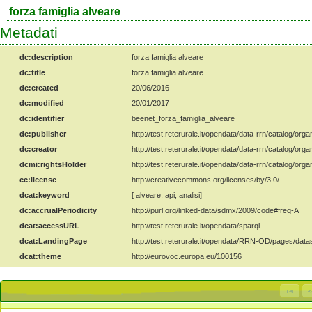
forza famiglia alveare
Metadati
dc:description
forza famiglia alveare
dc:title
forza famiglia alveare
dc:created
20/06/2016
dc:modified
20/01/2017
dc:identifier
beenet_forza_famiglia_alveare
dc:publisher
http://test.reterurale.it/opendata/data-rrn/catalog/orga
dc:creator
http://test.reterurale.it/opendata/data-rrn/catalog/orga
dcmi:rightsHolder
http://test.reterurale.it/opendata/data-rrn/catalog/orga
cc:license
http://creativecommons.org/licenses/by/3.0/
dcat:keyword
[ alveare, api, analisi]
dc:accrualPeriodicity
http://purl.org/linked-data/sdmx/2009/code#freq-A
dcat:accessURL
http://test.reterurale.it/opendata/sparql
dcat:LandingPage
http://test.reterurale.it/opendata/RRN-OD/pages/dat
dcat:theme
http://eurovoc.europa.eu/100156