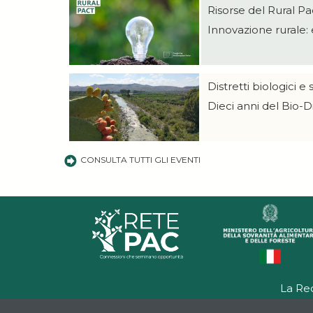
Risorse del Rural P
Innovazione rurale:
Distretti biologici e
Dieci anni del Bio-D
CONSULTA TUTTI GLI EVENTI
La Re