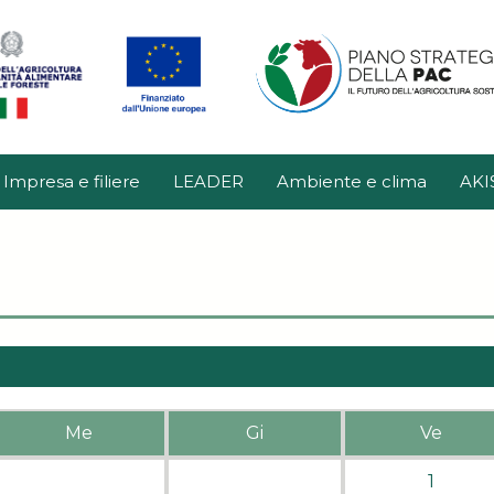
Impresa e filiere
LEADER
Ambiente e clima
AKI
Me
Gi
Ve
1