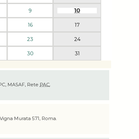
10
9
16
17
23
24
30
31
NUPC, MASAF, Rete
PAC
.
i Vigna Murata 571, Roma.