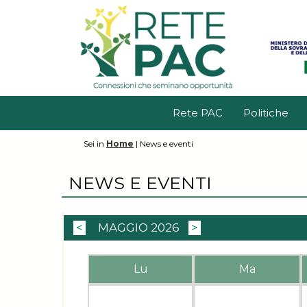
Rete PAC
Politiche
Sei in
Home
|
News e eventi
NEWS E EVENTI
<
MAGGIO 2026
>
Lu
Ma