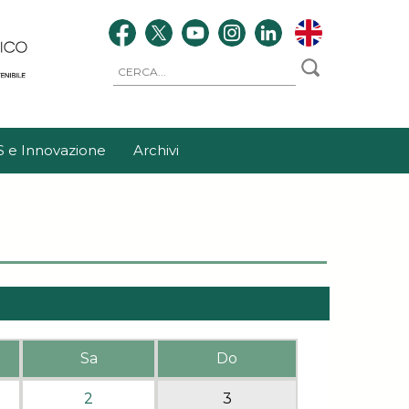
S e Innovazione
Archivi
Sa
Do
2
3