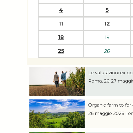
4
5
11
12
18
19
25
26
Le valutazioni ex p
Roma, 26-27 maggio 
Organic farm to for
26 maggio 2026 | ore