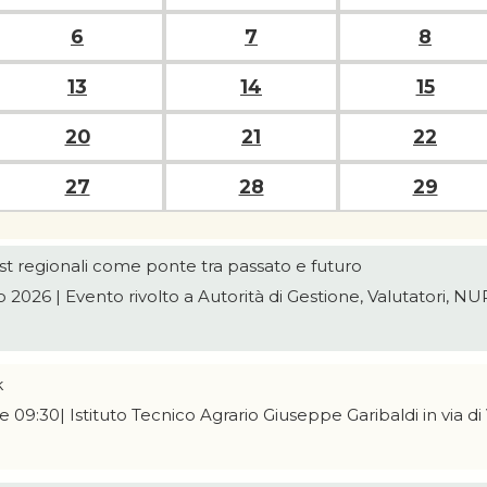
6
7
8
13
14
15
20
21
22
27
28
29
ost regionali come ponte tra passato e futuro
2026 | Evento rivolto a Autorità di Gestione, Valutatori, 
k
 09:30| Istituto Tecnico Agrario Giuseppe Garibaldi in via d