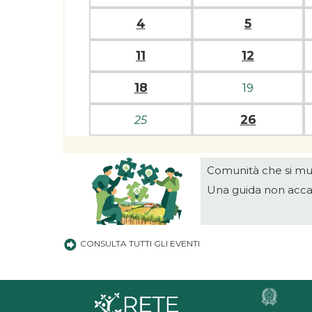
4
5
11
12
18
19
26
25
Comunità che si m
Una guida non acca
CONSULTA TUTTI GLI EVENTI