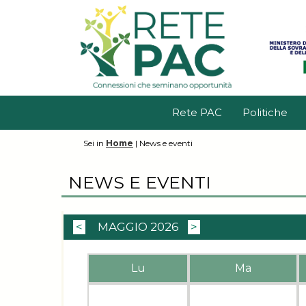
Rete PAC
Politiche
Sei in
Home
|
News e eventi
NEWS E EVENTI
<
MAGGIO 2026
>
Lu
Ma