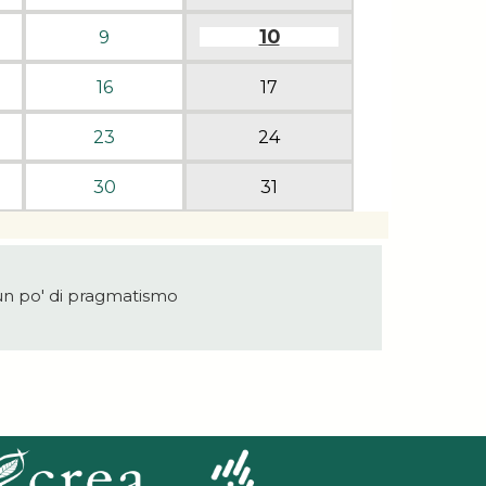
10
9
16
17
23
24
30
31
n po' di pragmatismo