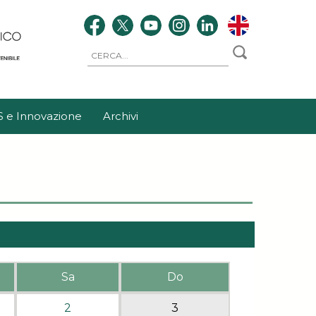
S e Innovazione
Archivi
Sa
Do
2
3