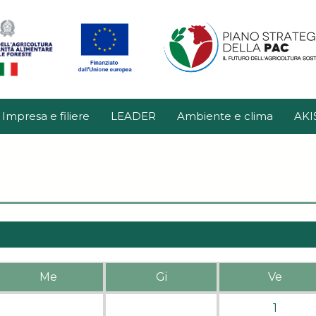
Impresa e filiere
LEADER
Ambiente e clima
AKI
Me
Gi
Ve
1