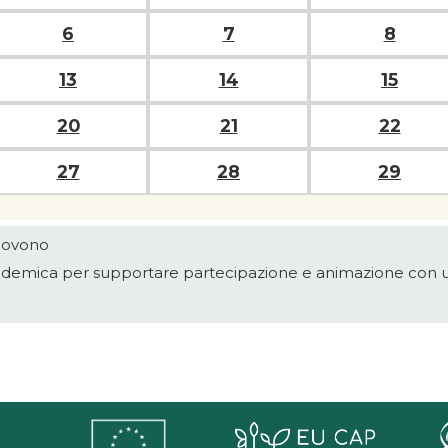
6
7
8
13
14
15
20
21
22
27
28
29
uovono
demica per supportare partecipazione e animazione con u