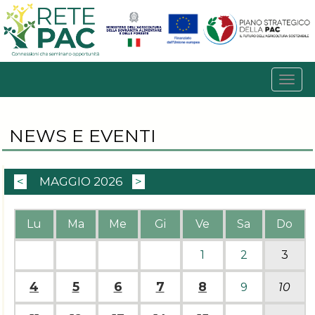
NEWS E EVENTI
<
MAGGIO 2026
>
Lu
Ma
Me
Gi
Ve
Sa
Do
1
2
3
4
5
6
7
8
9
10