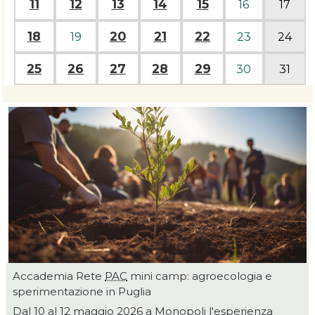
11
12
13
14
15
16
17
18
20
21
22
19
23
24
25
26
27
28
29
30
31
Accademia Rete
PAC
mini camp: agroecologia e
sperimentazione in Puglia
Dal 10 al 12 maggio 2026 a Monopoli l'esperienza