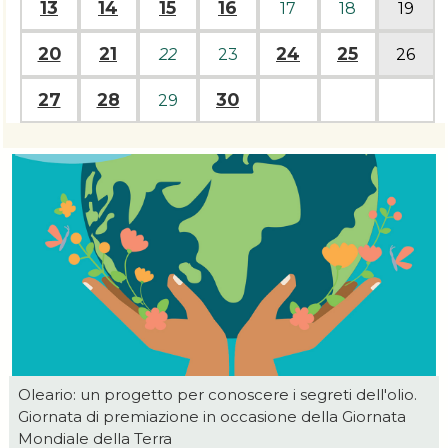
13
14
15
16
17
18
19
20
21
24
25
22
23
26
27
28
30
29
Oleario: un progetto per conoscere i segreti dell'olio.
Giornata di premiazione in occasione della Giornata
Mondiale della Terra