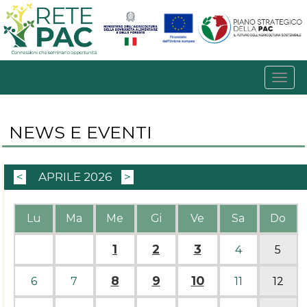
NEWS E EVENTI
<
APRILE 2026
>
Lu
Ma
Me
Gi
Ve
Sa
Do
1
2
3
4
5
8
9
10
6
7
11
12