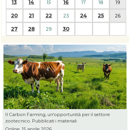
13
14
16
15
17
18
19
20
21
22
24
25
23
26
27
28
30
29
Il Carbon Farming, un'opportunità per il settore
zootecnico. Pubblicati i materiali
Online, 15 aprile 2026