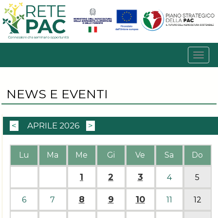
NEWS E EVENTI
<
APRILE 2026
>
Lu
Ma
Me
Gi
Ve
Sa
Do
1
2
3
4
5
8
9
10
6
7
11
12