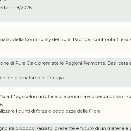
etter n. 8/2026
a
matici della
Community
del Rural Pact per confrontarti e s
izione di RuralCiak, premiate le Regioni Piemonte, Basilica
ale del giornalismo di Perugia
 "scarti" agricoli in un'ottica di economia e bioeconomia circ
26
zzare i punti di forza e debolezza della filiera.
legno (di pioppo): Passato, presente e futuro di un materiale 