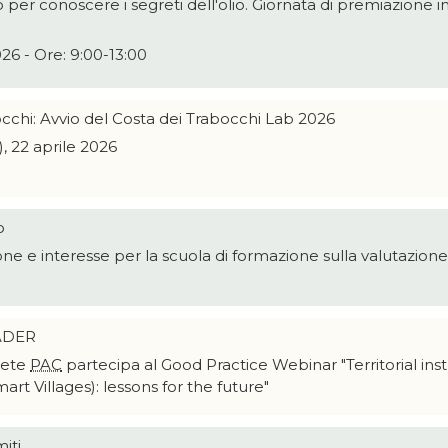
 per conoscere i segreti dell'olio. Giornata di premiazione 
26 - Ore: 9:00-13:00
cchi: Avvio del Costa dei Trabocchi Lab 2026
, 22 aprile 2026
o
ne e interesse per la scuola di formazione sulla valutazione
EADER
 Rete
PAC
partecipa al Good Practice Webinar "Territorial in
rt Villages): lessons for the future"
iti