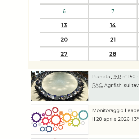
6
7
13
14
20
21
27
28
Pianeta
PSR
n°150 -
PAC
, Agrifish: sul t
Monitoraggio Leade
Il 28 aprile 2026 i