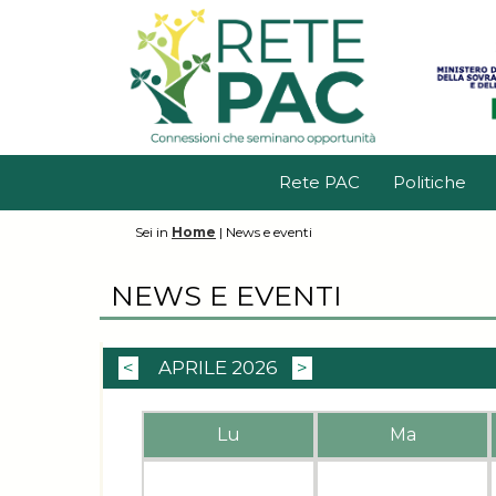
Rete PAC
Politiche
Sei in
Home
|
News e eventi
NEWS E EVENTI
<
APRILE 2026
>
Lu
Ma