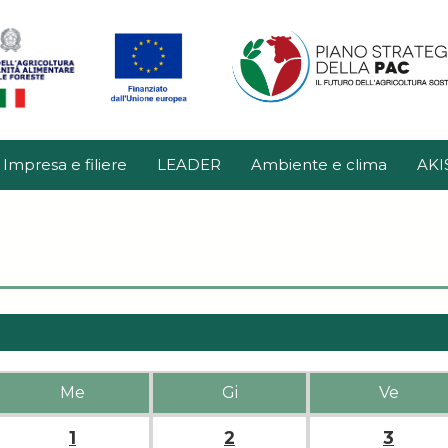
Impresa e filiere
LEADER
Ambiente e clima
AKI
Me
Gi
Ve
1
2
3