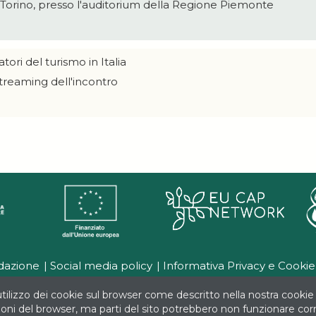
- Torino, presso l'auditorium della Regione Piemonte
atori del turismo in Italia
streaming dell'incontro
dazione
Social media policy
Informativa Privacy e Cookie
tilizzo dei cookie sul browser come descritto nella nostra cookie 
ibuto del FEASR (Fondo Europeo Agricolo per lo Sviluppo Rurale) nell'a
zioni del browser, ma parti del sito potrebbero non funzionare co
cheda progetto CR 07.01 "Supporto alla Rete PAC per la diffusione e