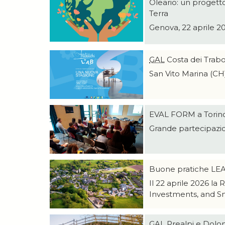
Oleario: un progetto
Terra
Genova, 22 aprile 20
GAL
Costa dei Trabo
San Vito Marina (CH)
EVAL FORM a Torin
Grande partecipazio
Buone pratiche L
Il 22 aprile 2026 la
Investments, and Sma
GAL
Prealpi e Dolom