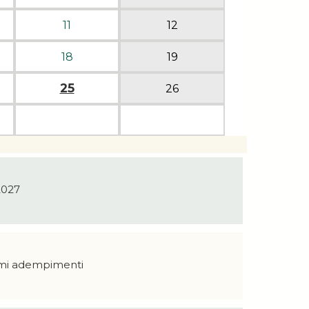
11
12
18
19
25
26
 2027
ssimi adempimenti