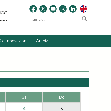
S e Innovazione
Archivi
Sa
Do
4
5