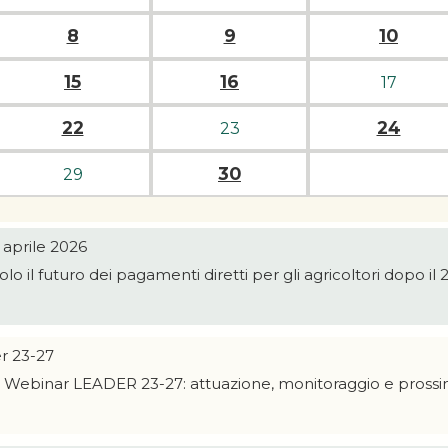
8
9
10
15
16
17
22
24
23
30
29
 aprile 2026
avolo il futuro dei pagamenti diretti per gli agricoltori dopo il
r 23-27
l 3° Webinar LEADER 23-27: attuazione, monitoraggio e pro