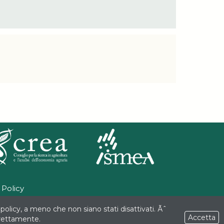
 Policy
policy, a meno che non siano stati disattivati. Ãˆ
mbito delle attività previste dal
Accetta
rrettamente.
 il trasferimento delle conoscenze - RETEPACWeb".