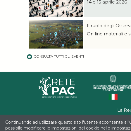
14 e 15 aprile 2026 
Il ruolo degli Osserv
On line materiali e 
CONSULTA TUTTI GLI EVENTI
La Re
Continuando ad utilizzare questo sito l'utente acconsente all'u
Progetto realizzato con il contr
possibile modificare le impostazioni dei cookie nelle imposta
Programma Rete Nazionale della PAC 2025-2027 - S