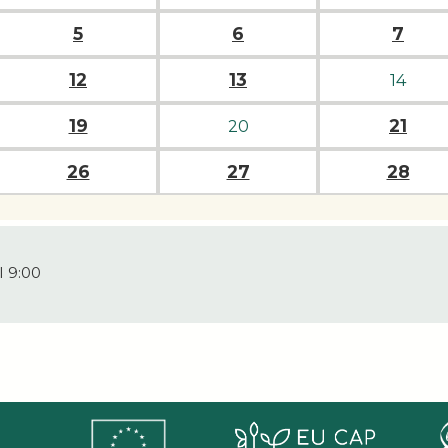
5
6
7
12
13
14
19
21
20
26
27
28
I 9:00