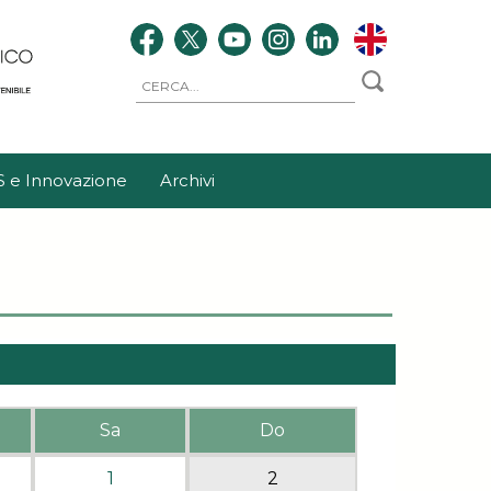
S e Innovazione
Archivi
Sa
Do
1
2