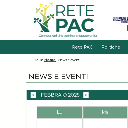
Rete PAC
Politiche
Sei in
Home
|
News e eventi
NEWS E EVENTI
<
FEBBRAIO 2025
>
Lu
Ma