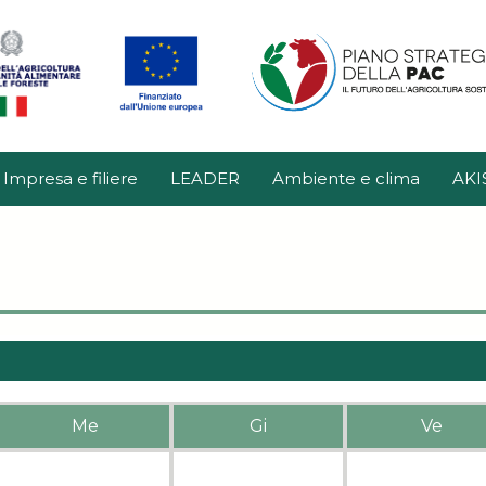
Impresa e filiere
LEADER
Ambiente e clima
AKI
Me
Gi
Ve