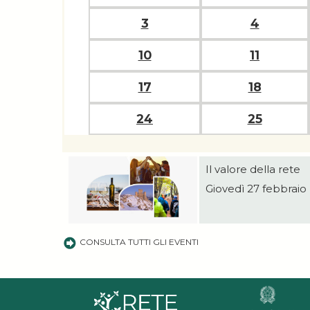
3
4
10
11
17
18
24
25
Il valore della rete
Giovedì 27 febbraio 
CONSULTA TUTTI GLI EVENTI