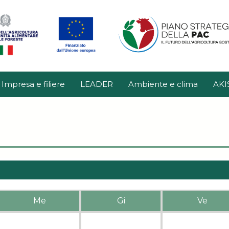
Impresa e filiere
LEADER
Ambiente e clima
AKI
Me
Gi
Ve