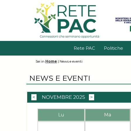
Rete PAC
Politiche
Sei in
Home
|
News e eventi
NEWS E EVENTI
<
NOVEMBRE 2025
>
Lu
Ma