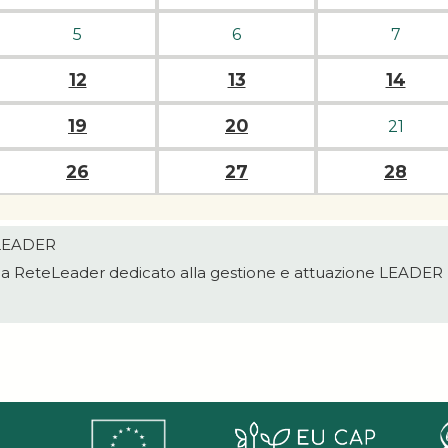
5
6
7
12
13
14
19
20
21
26
27
28
 LEADER
della ReteLeader dedicato alla gestione e attuazione LEADER