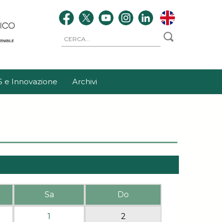
S e Innovazione
Archivi
Sa
Do
1
2