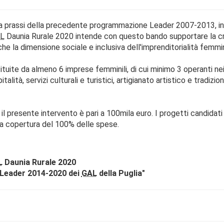
a prassi della precedente programmazione Leader 2007-2013, in c
L
Daunia Rurale 2020 intende con questo bando supportare la cre
he la dimensione sociale e inclusiva dell'imprenditorialità femmin
uite da almeno 6 imprese femminili, di cui minimo 3 operanti nei 
talità, servizi culturali e turistici, artigianato artistico e tradiz
 il presente intervento è pari a 100mila euro. I progetti candidat
 a copertura del 100% delle spese.
L
Daunia Rurale 2020
 Leader 2014-2020 dei
GAL
della Puglia"