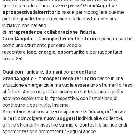
questo periodo di incertezza e paura?
GrandAngoLo -
#prospettivedalterritorio
nasce per raccogliere queste
piccole grandi storie provenienti dalle nostre comunità:
iniziative che parlano
di
intraprendenza
,
collaborazione
,
fiducia
.
GrandAngoLo - #prospettivedalterritorio
è pensato anche
come uno strumento per dare voce e
raccontare
idee
,
energie
,
opportunità
e
per raccontarci
come Gal.
Oggi com-unicare, domani co-progettare
GrandAngoLo - #prospettivedalterritorio
nasce in una
situazione emergenziale ma vuole essere uno strumento teso
al futuro. Aprire oggi il #grandangolo sul territorio significa
appunto esplorarne le #prospettive, con l'ambizione di
contribuire a costruirle. Insieme.
Alimentare la conoscenza reciproca e la
fiducia
, rafforzare
le
reti
, coinvolgere
nuovi soggetti
individuali e collettivi,
offrire strumenti, investire sui micro-contesti e sui nuclei di
sperimentazione promettenti."Seguici anche