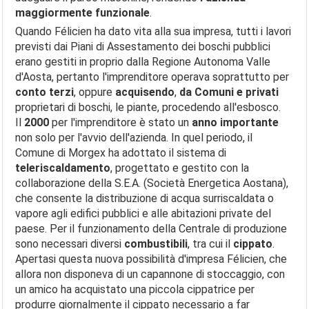
maggiormente funzionale
.
Quando Félicien ha dato vita alla sua impresa, tutti i lavori
previsti dai Piani di Assestamento dei boschi pubblici
erano gestiti in proprio dalla Regione Autonoma Valle
d'Aosta, pertanto l'imprenditore operava soprattutto per
conto terzi
, oppure
acquisendo
,
da Comuni e privati
proprietari di boschi, le piante, procedendo all'esbosco.
Il
2000
per l'imprenditore è stato un
anno importante
non solo per l'avvio dell'azienda. In quel periodo, il
Comune di Morgex ha adottato il sistema di
teleriscaldamento
, progettato e gestito con la
collaborazione della S.E.A. (Società Energetica Aostana),
che consente la distribuzione di acqua surriscaldata o
vapore agli edifici pubblici e alle abitazioni private del
paese. Per il funzionamento della Centrale di produzione
sono necessari diversi
combustibili
, tra cui il
cippato
.
Apertasi questa nuova possibilità d'impresa Félicien, che
allora non disponeva di un capannone di stoccaggio, con
un amico ha acquistato una piccola cippatrice per
produrre giornalmente il cippato necessario a far