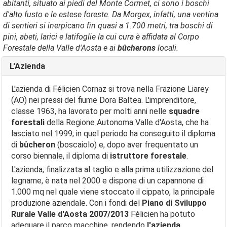
abitanti, situato ai piedi del Monte Cormet, ci sono i boschi
d'alto fusto e le estese foreste. Da Morgex, infatti, una ventina
di sentieri si inerpicano fin quasi a 1.700 metri, tra boschi di
pini, abeti, larici e latifoglie la cui cura è affidata al Corpo
Forestale della Valle d'Aosta e ai
bûcherons
locali.
L'Azienda
L'azienda di Félicien Cornaz si trova nella Frazione Liarey
(AO) nei pressi del fiume Dora Baltea. L'imprenditore,
classe 1963, ha lavorato per molti anni nelle
squadre
forestali
della Regione Autonoma Valle d'Aosta, che ha
lasciato nel 1999; in quel periodo ha conseguito il diploma
di
bûcheron
(boscaiolo) e, dopo aver frequentato un
corso biennale, il diploma di
istruttore forestale
.
L'azienda, finalizzata al taglio e alla prima utilizzazione del
legname, è nata nel 2000 e dispone di un capannone di
1.000 mq nel quale viene stoccato il cippato, la principale
produzione aziendale. Con i fondi del
Piano di Sviluppo
Rurale Valle d'Aosta 2007/2013
Félicien ha potuto
adeguare il parco macchine, rendendo
l'azienda